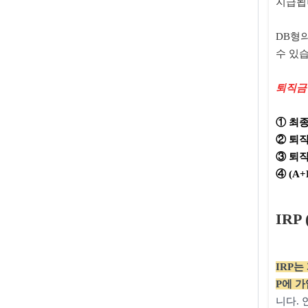
지급됩
DB형
수 있
퇴직금 
① 최종
② 퇴직
③ 퇴직
④ (A
IR
IRP
P에 가
니다.