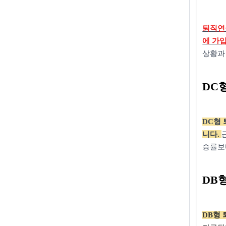
퇴직연금
에 가
상황과
DC
DC형
니다.
승률보
DB
DB형