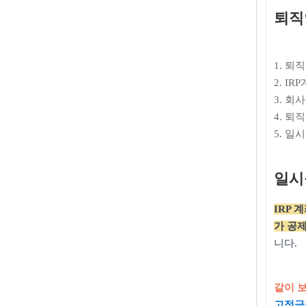
퇴직
1. 퇴
2. I
3. 
4. 퇴
5. 일
일시
IRP
가 공
니다.
같이 
고정금